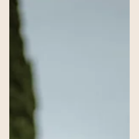
L'Essenza dell'Eleganza: Un Matrimonio Minimalista in
Toscana