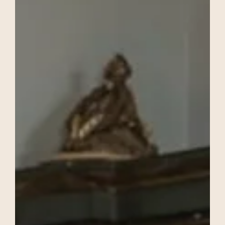
P&N - Villa Barsocchini
Una Festa Intima e Vivace a Lucca